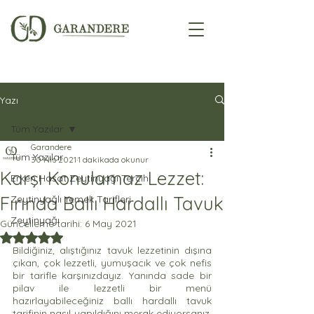
Yazı
Tüm Yazılar
Garandere
Tüm Yazılar
30 Nis 2021
1 dakikada okunur
Karşı Konulamaz Lezzet:
Erken Hasat Zeytinyağı Tercihi
Fırında Ballı Hardallı Tavuk
Zeytinyağlı Yemek Tarifleri
Zeytinyağı
Güncelleme tarihi:
6 May 2021
5 üzerinden NaN yıldız
Bildiğiniz, alıştığınız tavuk lezzetinin dışına 
çıkan, çok lezzetli, yumuşacık ve çok nefis 
bir tarifle karşınızdayız. Yanında sade bir 
pilav ile lezzetli bir menü 
hazırlayabileceğiniz ballı hardallı tavuk 
tarifinin nasıl yapıldığını merak ediyorsanız, 