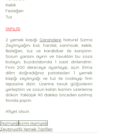
Kekik
Fesleğen
Tuz
YAPILIŞI
2 yemek kaşığı 
Garandere
 Naturel Sızma 
Zeytinyağını bal, hardal, sarımsak, kekik, 
fesleğen, tuz ve karabiber ile karıştırın. 
Sosun yarısını ayırın ve tavukları bu sosa 
bulayın, buzdolabında 1 saat dinlendirin. 
Fırını 200 dereceye ayarlayıp, açın. Elma 
dilim doğradığınız patatesleri 1 yemek 
kaşığı zeytinyağı ve tuz ile ovalayıp fırın 
tepsisine dizin. Üzerine tavuk göğüslerini 
yerleştirin ve sosun kalan kısmını üzerlerine 
dökün. Yaklaşık 40 dakika önceden ısıtılmış 
fırında pişirin. 
Afiyet olsun. 
Zeytinyağı
sızma zeytinyağı
Zeytinyağlı Yemek Tarifleri