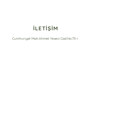
İLETİŞİM
Cumhuriyet Mah.Ahmet Yesevi Cad.No:75-i
Milas/Muğla
+90 542 114 4848
info@garandere.com