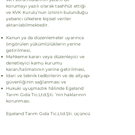
korumayı yazılı olarak taahhüt ettiği
ve KVK Kurulu’nun izninin bulunduğu
yabancı ülkelere kişisel veriler
aktarılabilmektedir.
Kanun ya da düzenlemeler uyarınca
öngörülen yükümlülüklerin yerine
getirilmesi,
Mahkeme kararı veya düzenleyici ve
denetleyici kamu kurumu
kararı/talimatının yerine getirilmesi,
İdari ve teknik tedbirlerin ve de altyapı
güvenliğinin sağlanması ve
Hukuki uyuşmazlık hâlinde Egeland
Tarım Gıda Tic.Ltd.Şti. ’nin haklarının
korunması.
Egeland Tarım Gıda Tic.Ltd.Şti. üçüncü
kişilere aktarım amacı ile sınırlı olacak
şekilde kişisel veri aktarır ve buna
ilişkin gerekli önlemleri alır. Bu