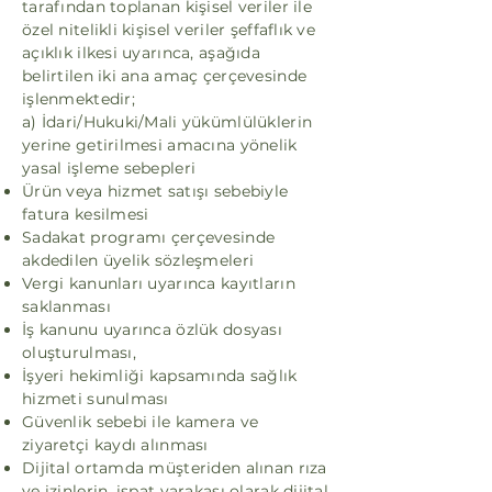
tarafından toplanan kişisel veriler ile
özel nitelikli kişisel veriler şeffaflık ve
açıklık ilkesi uyarınca, aşağıda
belirtilen iki ana amaç çerçevesinde
işlenmektedir;
a) İdari/Hukuki/Mali yükümlülüklerin
yerine getirilmesi amacına yönelik
yasal işleme sebepleri
Ürün veya hizmet satışı sebebiyle
fatura kesilmesi
Sadakat programı çerçevesinde
akdedilen üyelik sözleşmeleri
Vergi kanunları uyarınca kayıtların
saklanması
İş kanunu uyarınca özlük dosyası
oluşturulması,
İşyeri hekimliği kapsamında sağlık
hizmeti sunulması
Güvenlik sebebi ile kamera ve
ziyaretçi kaydı alınması
Dijital ortamda müşteriden alınan rıza
ve izinlerin, ispat varakası olarak dijital