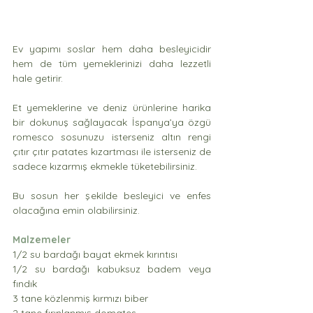
Ev yapımı soslar hem daha besleyicidir 
hem de tüm yemeklerinizi daha lezzetli 
hale getirir.
Et yemeklerine ve deniz ürünlerine harika 
bir dokunuş sağlayacak İspanya’ya özgü 
romesco sosunuzu isterseniz altın rengi 
çıtır çıtır patates kızartması ile isterseniz de 
sadece kızarmış ekmekle tüketebilirsiniz. 
Bu sosun her şekilde besleyici ve enfes 
olacağına emin olabilirsiniz. 
Malzemeler
1/2 su bardağı bayat ekmek kırıntısı
1/2 su bardağı kabuksuz badem veya 
fındık
3 tane közlenmiş kırmızı biber
2 tane fırınlanmış domates