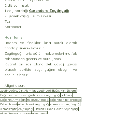
2 diş sarımsak
1 çay bardağı 
Garandere Zeytinyağı
2 yemek kaşığı üzüm sirkesi
Tuz
Karabiber
Hazırlanışı
Badem ve fındıkları kısa süreli olarak 
fırında pişirerek kavurun.
Zeytinyağı hariç bütün malzemeleri mutfak 
robotundan geçirin ve püre yapın.
Kıvamlı bir sos olana dek yavaş yavaş 
olacak şekilde zeytinyağını ekleyin ve 
sosunuz hazır. 
Afiyet olsun.
zeytinyağı
sağlık
Ab milas zeytinyağı
Bağışıklık Sistemi
Doğanın mucizesi
coğrafi işaretli zeytinyağı
polifenol
Doğanın Armağanı
milaszeytinyağı
doğanınaltıniksiri
doğa
Erken hasat
erken hasat zeytinyağı
erkenhasatzeytinyağı
sızma
zeytin
Zeytinyağı
Filtresiz Erken Hasat Zeytinyağı
akredite analiz raporu
erkenhasat