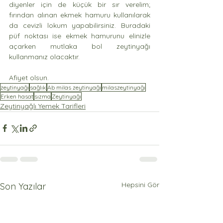
diyenler için de küçük bir sır verelim; 
fırından alınan ekmek hamuru kullanılarak 
da cevizli lokum yapabilirsiniz. Buradaki 
püf noktası ise ekmek hamurunu elinizle 
açarken mutlaka bol zeytinyağı 
kullanmanız olacaktır.
Afiyet olsun.
zeytinyağı
sağlık
Ab milas zeytinyağı
milaszeytinyağı
Erken hasat
sızma
Zeytinyağı
Zeytinyağlı Yemek Tarifleri
Hepsini Gör
Son Yazılar