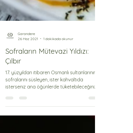
Garandere
26 Haz 2021
1 dakikada okunur
Sofraların Mütevazi Yıldızı:
Çılbır
17. yüzyıldan itibaren Osmanlı sultanlarının
sofralarını süsleyen, ister kahvaltıda
isterseniz ana öğünlerde tüketebileceğiniz
harika,...