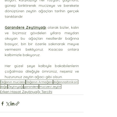
Bugün, karşılaştığı her rüzgarı, yağmuru, 
güneşi biriktirerek mucizeye ve berekete 
dönüştüren zeytin ağaçları tarihin gerçek 
tanıklarıdır. 
Garandere Zeytinyağı
 olarak bizler, kalın 
ve biçimsiz gövdeleri yıllara meydan 
okuyan bu ağaçları nesillerdir bağrına 
basıyor, bin bir özenle sakınarak meyve 
vermesini bekliyoruz. Kısacası onlara 
kalbimizle bakıyoruz. 
Her güzel şeye kalbiyle bakabilenlerin 
çoğalması dileğiyle ömrünüz, neşeniz ve 
huzurunuz zeytin ağacı gibi olsun. 
Doğanın mucizesi
Doğanın Armağanı
doğanınaltıniksiri
doğa
Zeytinyağı
garandere
mucizevi zeytin
Erken Hasat Zeytinyağı Tercihi