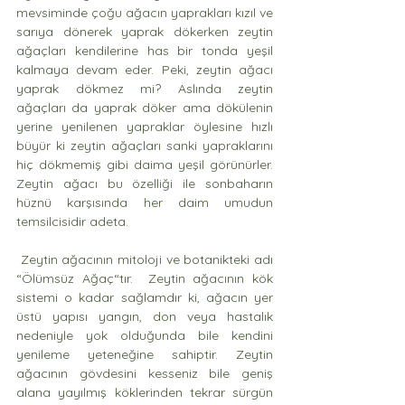
mevsiminde çoğu ağacın yaprakları kızıl ve 
sarıya dönerek yaprak dökerken zeytin 
ağaçları kendilerine has bir tonda yeşil 
kalmaya devam eder. Peki, zeytin ağacı 
yaprak dökmez mi? Aslında zeytin 
ağaçları da yaprak döker ama dökülenin 
yerine yenilenen yapraklar öylesine hızlı 
büyür ki zeytin ağaçları sanki yapraklarını 
hiç dökmemiş gibi daima yeşil görünürler. 
Zeytin ağacı bu özelliği ile sonbaharın 
hüznü karşısında her daim umudun 
temsilcisidir adeta.
 Zeytin ağacının mitoloji ve botanikteki adı 
“Ölümsüz Ağaç“tır.  Zeytin ağacının kök 
sistemi o kadar sağlamdır ki, ağacın yer 
üstü yapısı yangın, don veya hastalık 
nedeniyle yok olduğunda bile kendini 
yenileme yeteneğine sahiptir. Zeytin 
ağacının gövdesini kesseniz bile geniş 
alana yayılmış köklerinden tekrar sürgün 