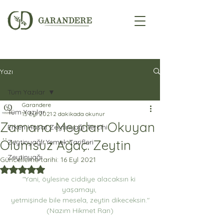
Yazı
Tüm Yazılar
Garandere
Tüm Yazılar
15 Eyl 2021
2 dakikada okunur
Zamana Meydan Okuyan
Erken Hasat Zeytinyağı Tercihi
Ölümsüz Ağaç: Zeytin
Zeytinyağlı Yemek Tarifleri
Zeytinyağı
Güncelleme tarihi:
16 Eyl 2021
5 üzerinden NaN yıldız
"Yani, öylesine ciddiye alacaksın ki 
yaşamayı, 
yetmişinde bile mesela, zeytin dikeceksin."
(Nazım Hikmet Ran)