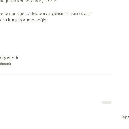
lleyerek kansere karşı korur
 potansiyel osteoporoz gelişim riskini azaltır.
mera karşı koruma sağlar.
k gösterir.
tinyağı
Heps