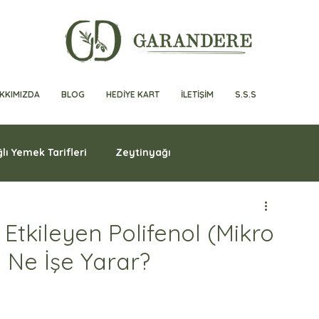
KKIMIZDA
BLOG
HEDİYE KART
İLETİŞİM
S.S.S
lı Yemek Tarifleri
Zeytinyağı
 Etkileyen Polifenol (Mikro
 Ne İşe Yarar?