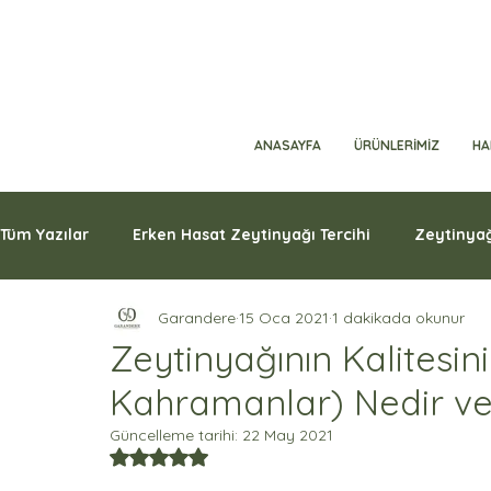
ANASAYFA
ÜRÜNLERİMİZ
HA
Tüm Yazılar
Erken Hasat Zeytinyağı Tercihi
Zeytinyağ
Garandere
15 Oca 2021
1 dakikada okunur
Zeytinyağının Kalitesini
Kahramanlar) Nedir ve
Güncelleme tarihi:
22 May 2021
5 üzerinden NaN yıldız