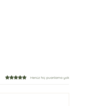
5 üzerinden 0 yıldız
Henüz hiç puanlama yok