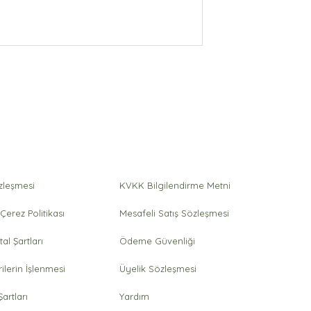
GANİK SOĞUK
Kids Organik Bebek Çocu
ÜREL SIZMA
Zeytinyağı
 ŞİMDİ SATIŞTA
özleşmesi
KVKK Bilgilendirme Metni
 Çerez Politikası
Mesafeli Satış Sözleşmesi
tal Şartları
Ödeme Güvenliği
rilerin İşlenmesi
Üyelik Sözleşmesi
artları
Yardım