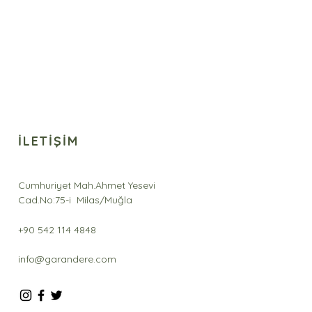
k
İLETİŞİM
Cumhuriyet Mah.Ahmet Yesevi
Cad.No:75-i Milas/Muğla
+90 542 114 4848
info@garandere.com