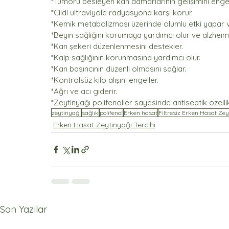
*Tümörü besleyen kan damarlarının gelişimini enge
*Cildi ultraviyole radyasyona karşı korur.
*Kemik metabolizması üzerinde olumlu etki yapar ve
*Beyin sağlığını korumaya yardımcı olur ve alzhei
*Kan şekeri düzenlenmesini destekler.
*Kalp sağlığının korunmasına yardımcı olur.
*Kan basıncının düzenli olmasını sağlar.
*Kontrolsüz kilo alışını engeller.
*Ağrı ve acı giderir.
*Zeytinyağı polifenoller sayesinde antiseptik özelli
zeytinyağı
sağlık
polifenol
Erken hasat
Filtresiz Erken Hasat Zey
Erken Hasat Zeytinyağı Tercihi
Son Yazılar