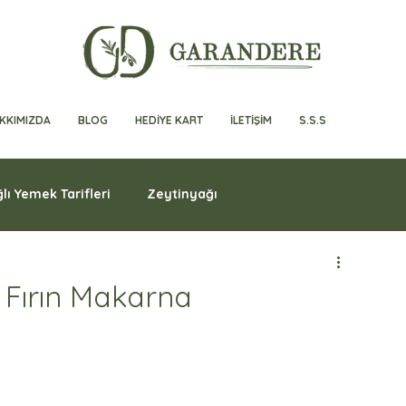
KKIMIZDA
BLOG
HEDİYE KART
İLETİŞİM
S.S.S
lı Yemek Tarifleri
Zeytinyağı
i Fırın Makarna