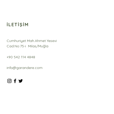
İLETİŞİM
Cumhuriyet Mah.Ahmet Yesevi
Cad.No:75-i Milas/Muğla
+90 542 114 4848
info@garandere.com