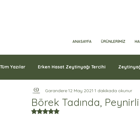
ANASAYFA
ÜRÜNLERİMİZ
HA
Tüm Yazılar
Erken Hasat Zeytinyağı Tercihi
Zeytinyağ
Garandere
12 May 2021
1 dakikada okunur
Börek Tadında, Peynirl
5 üzerinden NaN yıldız