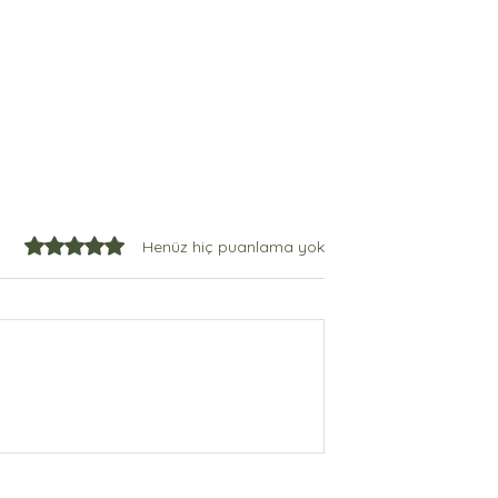
5 üzerinden 0 yıldız
Henüz hiç puanlama yok
ezzetli Romesco
Yöresel Pazar Lezzeti: Ceviz
Lokum