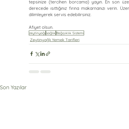
tepsinize (tercihen borcama) yayın. En son üzer
derecede ısıttığınız fırına makarnanızı verin. Üze
dilimleyerek servis edebilirsiniz.
Afiyet olsun.
zeytinyağı
sağlık
Bağışıklık Sistemi
Zeytinyağlı Yemek Tarifleri
Son Yazılar