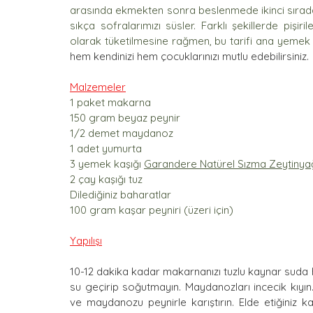
arasında ekmekten sonra beslenmede ikinci sırada 
sıkça sofralarımızı süsler. Farklı şekillerde pişir
olarak tüketilmesine rağmen, bu tarifi ana yemek o
hem kendinizi hem çocuklarınızı mutlu edebilirsiniz.
Malzemeler
1 paket makarna
150 gram beyaz peynir
1/2 demet maydanoz
1 adet yumurta
3 yemek kaşığı 
Garandere Natürel Sızma Zeytinya
2 çay kaşığı tuz
Dilediğiniz baharatlar
100 gram kaşar peyniri (üzeri için)
Yapılışı
10-12 dakika kadar makarnanızı tuzlu kaynar suda 
su geçirip soğutmayın. Maydanozları incecik kıyın.
ve maydanozu peynirle karıştırın. Elde etiğiniz karı