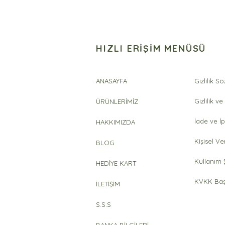
HIZLI ERİŞİM MENÜSÜ
ANASAYFA
Gizlilik S
Gizlilik ve
ÜRÜNLERİMİZ
İade ve İp
HAKKIMIZDA
Kişisel Ve
BLOG
Kullanım Ş
HEDİYE KART
KVKK Baş
İLETİŞİM
S.S.S