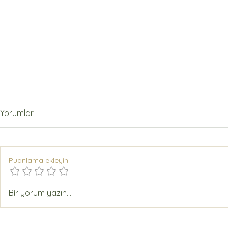
Yorumlar
Puanlama ekleyin
Kahvaltıda Neden
Pratik ve L
Bir yorum yazın...
Zeytinyağı Tüketmeliyiz?
Sos