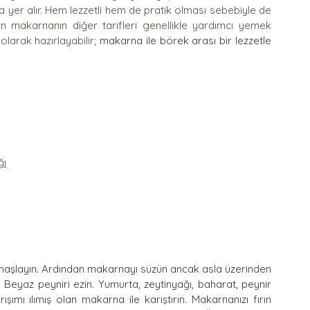
yer alır. Hem lezzetli hem de pratik olması sebebiyle de 
ilen makarnanın diğer tarifleri genellikle yardımcı yemek 
larak hazırlayabilir; 
makarna ile börek arası bir lezzetle 
ğı
haşlayın. Ardından makarnayı süzün ancak asla üzerinden 
 Beyaz peyniri ezin. Yumurta, zeytinyağı, baharat, peynir 
şımı ılımış olan makarna ile karıştırın. Makarnanızı fırın 