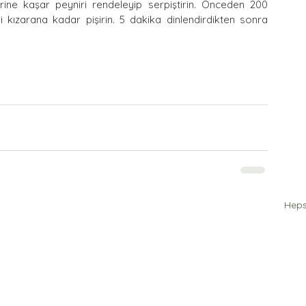
ine kaşar peyniri rendeleyip serpiştirin. Önceden 200 
ri kızarana kadar pişirin. 5 dakika dinlendirdikten sonra 
Heps