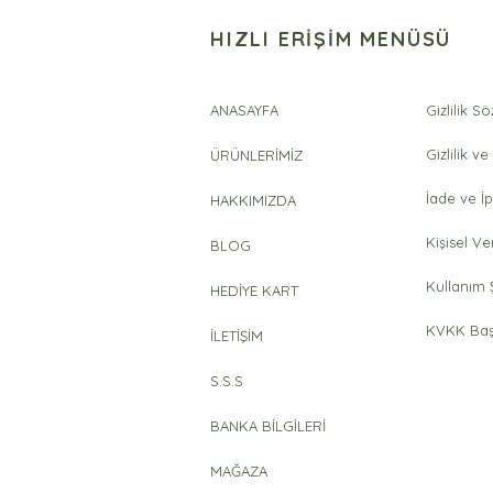
HIZLI ERİŞİM MENÜSÜ
ANASAYFA
Gizlilik S
Gizlilik ve
ÜRÜNLERİMİZ
İade ve İp
HAKKIMIZDA
Kişisel Ve
BLOG
Kullanım Ş
HEDİYE KART
KVKK Baş
İLETİŞİM
S.S.S
BANKA BİLGİLERİ
MAĞAZA