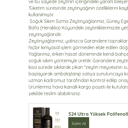
ve bu sayede zeytinin içeriğindeki yararlı bileş
Tüketim süresinde zeytinyağının özelliklerini k
kullanılmıştır.
 Soğuk Sıkım Sızma Zeytinyağlarımız, Güney Ege'
Bafa (Heraklia) Köyündeki zeytinliklerimizde yet
zeytinyağlarıdır.
Zeytinyağlarımız, yalnızca Garandere topraklar
hiçbir kimyasal işlem görmeden elde edilen doğal
Yağlarımız, erken hasat döneminde kendi bahç
soğuk sıkım yöntemiyle üretilir. Garandere zeytin
kısa sürede sıkılarak çıkan "zeytin meyvesinin 
başlayarak ambalajlanıp satışa sunuluncaya kada
uzman kadromuz tarafından kontrol edilip onay
Ürünlerimiz hava kanallı kargo poşeti ile kutular
şekilde teslim alabilirsiniz.  
524 Ultra Yüksek Polifenol
Satın Al