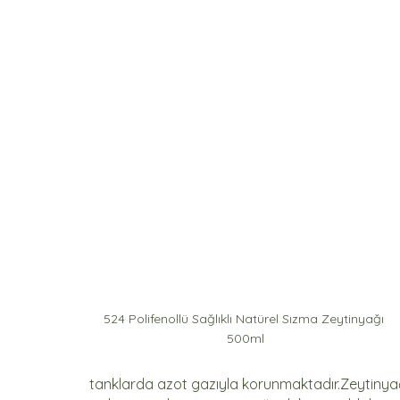
524 Polifenollü Sağlıklı Natürel Sızma Zeytinyağı 
500ml
tanklarda azot gazıyla korunmaktadır.Zeytinyağl