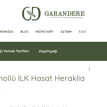
KKIMIZDA
BLOG
HEDİYE KART
İLETİŞİM
S.S.S
lı Yemek Tarifleri
Zeytinyağı
nollü İLK Hasat Heraklia
.