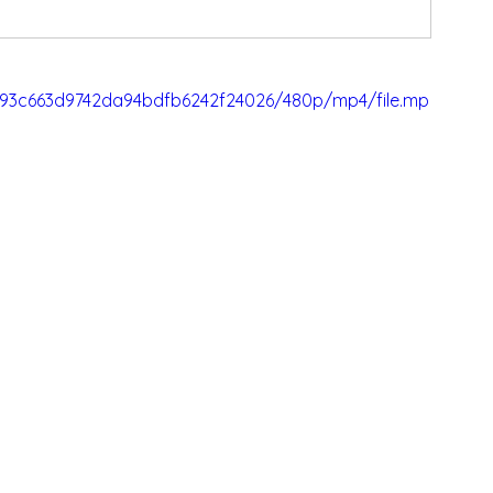
8793c663d9742da94bdfb6242f24026/480p/mp4/file.mp