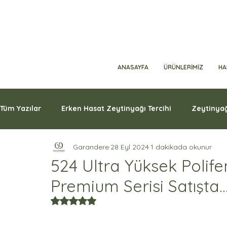
ANASAYFA
ÜRÜNLERİMİZ
HA
Tüm Yazılar
Erken Hasat Zeytinyağı Tercihi
Zeytinyağ
Garandere
28 Eyl 2024
1 dakikada okunur
524 Ultra Yüksek Polife
Premium Serisi Satışta..
5 üzerinden NaN yıldız