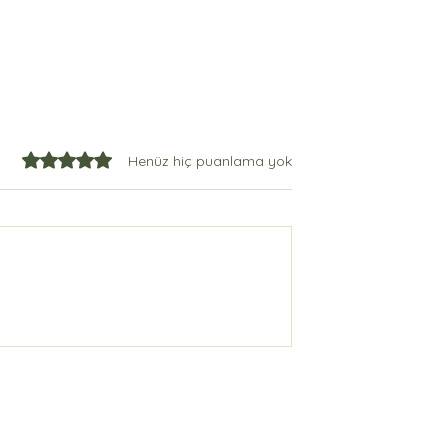
5 üzerinden 0 yıldız
Henüz hiç puanlama yok
 Ürünümüz
Kampanya : %20 İndirimli
emium Serisi
gerçek zeytinyağı fırsatını
kaçırmayın.