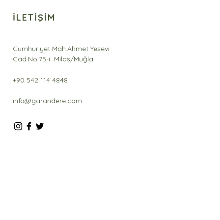
İLETİŞİM
Cumhuriyet Mah.Ahmet Yesevi
Cad.No:75-i Milas/Muğla
+90 542 114 4848
info@garandere.com