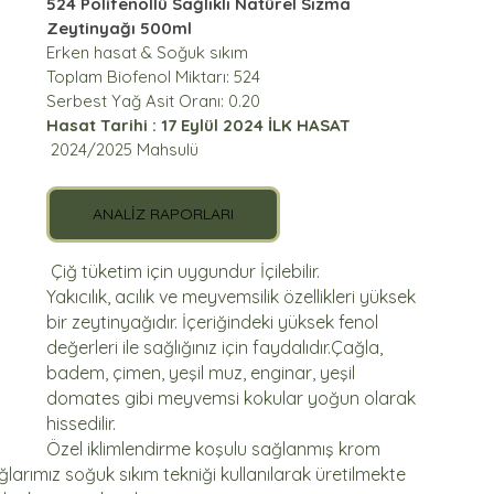
524 Polifenollü Sağlıklı Natürel Sızma 
Zeytinyağı 500ml
Erken hasat & Soğuk sıkım
Toplam Biofenol Miktarı: 524
Serbest Yağ Asit Oranı: 0.20
Hasat Tarihi : 17 Eylül 2024 İLK HASAT
2024/2025 Mahsulü
ANALİZ RAPORLARI
Çiğ tüketim için uygundur İçilebilir.
Yakıcılık, acılık ve meyvemsilik özellikleri yüksek 
bir zeytinyağıdır. İçeriğindeki yüksek fenol 
değerleri ile sağlığınız için faydalıdır.Çağla, 
badem, çimen, yeşil muz, enginar, yeşil 
domates gibi meyvemsi kokular yoğun olarak 
hissedilir.
Özel iklimlendirme koşulu sağlanmış krom 
arımız soğuk sıkım tekniği kullanılarak üretilmekte 