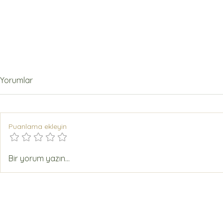
Yorumlar
Puanlama ekleyin
Dünyanın En Sağlıklı Yağı
Yeni Hasat
Bir yorum yazın...
Neden Zeytinyağı?
Heraklia Pr