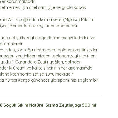
enler korunmaktadır.
aybetmemesi için özel cam şişe ve guala kapak 
nin Antik çağlardan kalma şehri (Mylasa) Milas'ın 
işen, Memecik türü zeytinden elde edilen 
ında yetişmiş zeytin ağaçlarının meyvelerinden ve 
 ürünlerdir.
emizden, toprağa değmeden toplanan zeytinlerden 
yağları zeytinliklerimizden toplanan zeytinlerin en 
suyudur". Garandere Zeytinyağları, dalından 
r ki üretim ve kalite zincirinin her aşamasında 
landıktan sonra satışa sunulmaktadır.
da Yurtiçi Kargo güvencesiyle siparişinizi sağlam bir 
lü Soğuk Sıkım Natürel Sızma Zeytinyağı 500 ml